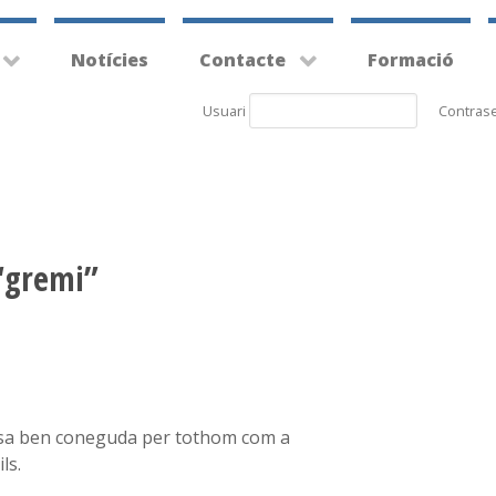
Notícies
Contacte
Formació
Usuari
Contras
“gremi”
esa ben coneguda per tothom com a
ls.