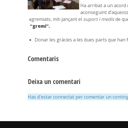
Ha arribat a un acord d
aconseguint d’aquesta
agremiats, mit-jançant el
suport i medis
de que
“gremi”.
Donar les gràcies a les dues parts que han f
Comentaris
Deixa un comentari
Has d'estar connectat per comentar un conting