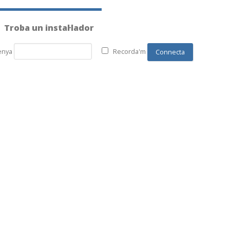
Troba un instal·lador
enya
Recorda'm