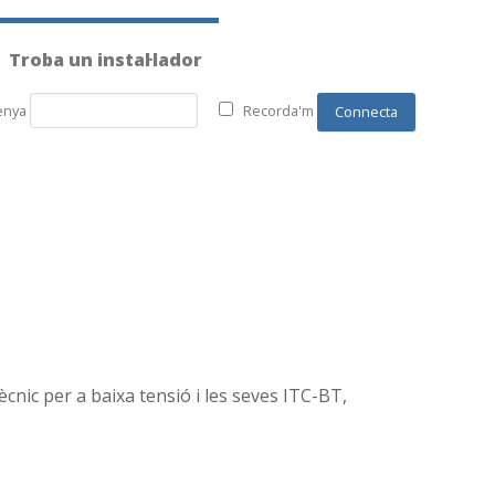
Troba un instal·lador
enya
Recorda'm
ècnic per a baixa tensió i les seves ITC-BT,