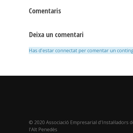
Comentaris
Deixa un comentari
Has d'estar connectat per comentar un conting
© 2020 Associació Empresarial d'Instal·ladors d
l'Alt Penedès