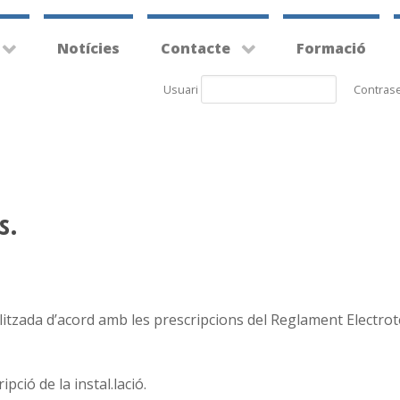
Notícies
Contacte
Formació
Usuari
Contras
s.
realitzada d’acord amb les prescripcions del Reglament Electrot
pció de la instal.lació.