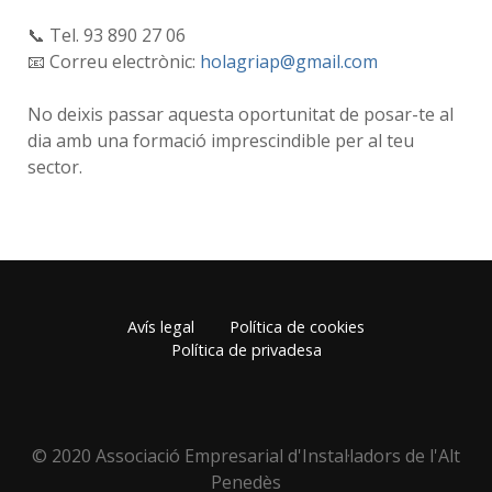
📞 Tel. 93 890 27 06
📧 Correu electrònic:
holagriap@gmail.com
No deixis passar aquesta oportunitat de posar-te al
dia amb una formació imprescindible per al teu
sector.
Avís legal
Política de cookies
Política de privadesa
© 2020 Associació Empresarial d'Instal·ladors de l'Alt
Penedès