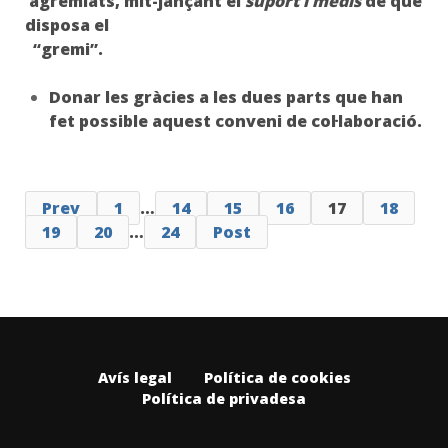
agremiats, mit-jançant el
suport i medis
de que
disposa el
“gremi”.
Donar les gràcies a les dues parts que han
fet possible aquest conveni de col·laboració.
Prev
1
…
14
15
16
17
18
19
20
…
24
Post
Avís legal
Política de cookies
Política de privadesa