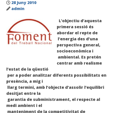
28 Juny 2010
admin
L’objectiu d’aquesta
primera sessió és
abordar el repte de
l’energia des d’una
perspectiva general,
socioeconòmica i
ambiental. Es pretén
centrar amb realisme
l’estat de la qüestió
per a poder analitzar diferents possibilitats en
presència, a mig i
llarg termini, amb l’objecte d’assolir l’equilibri
desitjat entre la
garantia de subministrament, el respecte al
medi ambient i el
manteniment de la competitivitat de