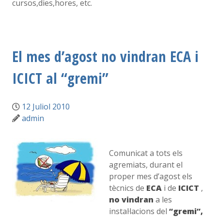
cursos,dies,hores, etc.
El mes d’agost no vindran ECA i
ICICT al “gremi”
12 Juliol 2010
admin
Comunicat a tots els
agremiats, durant el
proper mes d’agost els
tècnics de
ECA
i de
ICICT
,
no vindran
a les
instal·lacions del
“gremi”,