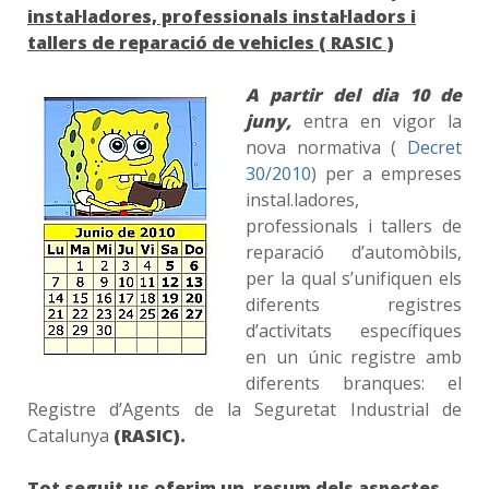
instal·ladores, professionals instal·ladors i
tallers de reparació de vehicles ( RASIC )
A
partir del dia
10 de
juny,
entra en vigor la
nova normativa (
Decret
30/2010
) per a empreses
instal.ladores,
professionals i tallers de
reparació d’automòbils,
per la qual s’unifiquen els
diferents registres
d’activitats específiques
en un únic registre amb
diferents branques: el
Registre d’Agents de la Seguretat Industrial de
Catalunya
(RASIC).
Tot seguit us oferim un resum dels aspectes