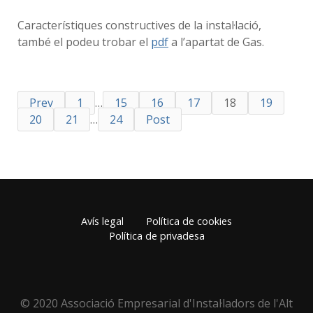
Característiques constructives de la instal·lació,
també el podeu trobar el
pdf
a l’apartat de Gas.
Prev
1
…
15
16
17
18
19
20
21
…
24
Post
Avís legal
Política de cookies
Política de privadesa
© 2020 Associació Empresarial d'Instal·ladors de l'Alt