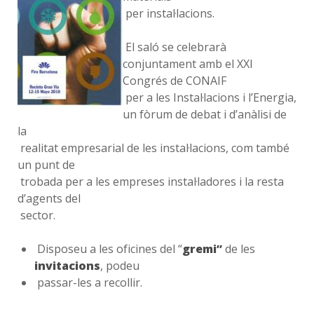
per instal·lacions.
El saló se celebrarà
conjuntament amb el XXI
Congrés de CONAIF
per a les Instal·lacions i l’Energia,
un fòrum de debat i d’anàlisi de
la
realitat empresarial de les instal·lacions, com també
un punt de
trobada per a les empreses instal·ladores i la resta
d’agents del
sector.
Disposeu a les oficines del “
gremi”
de les
invitacions
, podeu
passar-les a recollir.