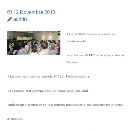
12 Novembre 2013
admin
El passat 10 d’octubre es va celebrar una
Jornada
sobre les
modificacions del RITE a Barcelona, a càrrec de
l’empresa
Magserveis, en la qual van intervenir,
ECA ( Sr. Expósito) Industria
( Sr. Kubesch) com a ponents, Ferca ( en Vicenç Ivorra i Juan Martí
Martínez) amb el recolzament de Ferca Territorial Barcelona, en la qual intervenim tots el Gremis
de Barcelona.