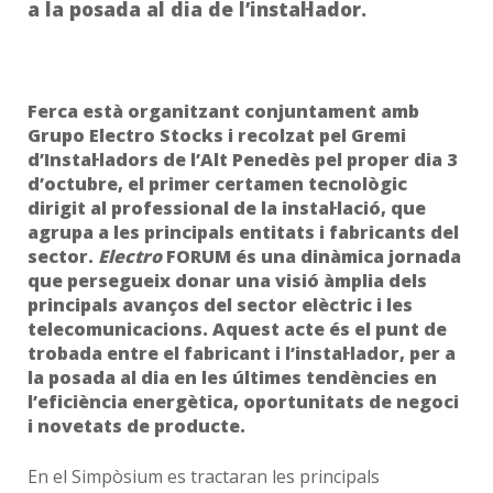
a la posada al dia de l’instal·lador.
Ferca està organitzant conjuntament amb
Grupo Electro Stocks i recolzat pel Gremi
d’Instal·ladors de l’Alt Penedès pel proper dia 3
d’octubre, el primer certamen tecnològic
dirigit al professional de la instal·lació, que
agrupa a les principals entitats i fabricants del
sector.
Electro
FORUM és una dinàmica jornada
que persegueix donar una visió àmplia dels
principals avanços del sector elèctric i les
telecomunicacions. Aquest acte és el punt de
trobada entre el fabricant i l’instal·lador, per a
la posada al dia en les últimes tendències en
l’eficiència energètica, oportunitats de negoci
i novetats de producte.
En el Simpòsium es tractaran les principals