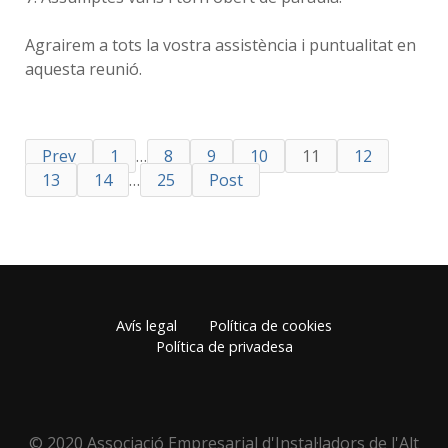
Agrairem a tots la vostra assistència i puntualitat en
aquesta reunió.
Prev
1
…
8
9
10
11
12
13
14
…
25
Post
Avís legal
Política de cookies
Política de privadesa
© 2020 Associació Empresarial d'Instal·ladors de l'Alt