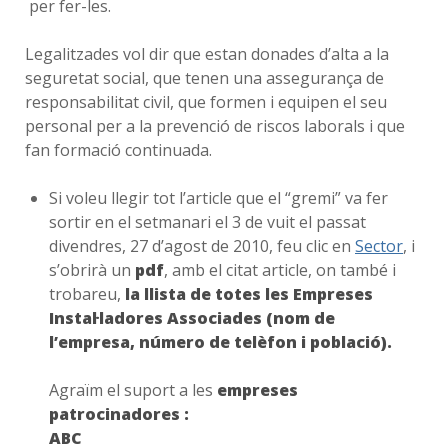
per fer-les.
Legalitzades vol dir que estan donades d’alta a la
seguretat social, que tenen una assegurança de
responsabilitat civil, que formen i equipen el seu
personal per a la prevenció de riscos laborals i que
fan formació continuada.
Si voleu llegir tot l’article que el “gremi” va fer
sortir en el setmanari el 3 de vuit el passat
divendres, 27 d’agost de 2010, feu clic en
Sector
,
i
s’obrirà un
pdf
, amb el citat article, on també i
trobareu,
la llista de totes les Empreses
Instal·ladores Associades (nom de
l’empresa, número de telèfon i població).
Agraïm el suport a les
empreses
patrocinadores :
A
BC