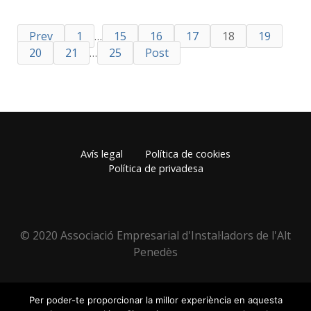
Prev
1
…
15
16
17
18
19
20
21
…
25
Post
Avís legal
Política de cookies
Política de privadesa
© 2020 Associació Empresarial d'Instal·ladors de l'Alt
Penedès
Per poder-te proporcionar la millor experiència en aquesta