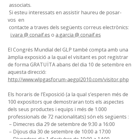
associats.
Si esteu interessats en assistir haureu de posar-
vos en
contacte a traves dels següents correus electrònics:
i.vara @ conaif.es
o
a.garcia @ conaif.es
El Congrés Mundial del GLP també compta amb una
àmplia exposició a la qual el visitant es pot registrar
de forma GRATUÏTA abans del dia 10 de setembre en
aquesta direcció:
http://www.wlpgasforum-aegpl2010.com/visitor.php
Els horaris de l’Exposició (a la qual s’esperen més de
100 expositors que demostraran tots els aspectes
dels seus productes i equips i més de 1.000
professionals de 72 nacionalitats) són els següents :
– Dimecres dia 29 de setembre de 9:30 a 16:00
– Dijous dia 30 de setembre de 10:00 a 17:00