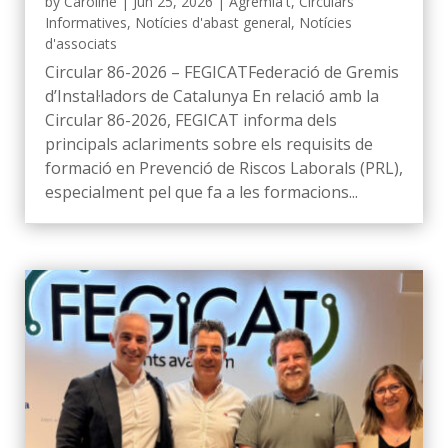
by
Caroline
|
Jun 25, 2026
|
Agremia't
,
Circulars
Informatives
,
Notícies d'abast general
,
Notícies
d'associats
Circular 86-2026 – FEGICATFederació de Gremis
d’Instal·ladors de Catalunya En relació amb la
Circular 86-2026, FEGICAT informa dels
principals aclariments sobre els requisits de
formació en Prevenció de Riscos Laborals (PRL),
especialment pel que fa a les formacions...