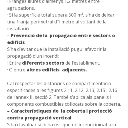
· Franges lliures d’almenys 1,2 metres entre
agrupacions.
· Si la superfície total supera 500 m², s’ha de deixar
una franja perimetral d’1 metre al voltant de la
instal·lació.
– Prevenció de la propagació entre sectors o
edificis
S’ha d’evitar que la instal·lació pugui afavorir la
propagació d’un incendi:
· Entre
diferents sectors
de l’establiment.
· O entre
altres edificis adjacents.
Cal respectar les distàncies de compartimentació
especificades a les figures 2.11, 2.12, 2.13, 2.15 i 2.16
de l’annex II, secció 2. També s’aplica als panells i
components combustibles col·locats sobre la coberta.
– Característiques de la coberta i protecció
contra propagació vertical
S’ha d’avaluar si hi ha risc que un incendi iniciat a la