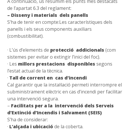
A continuació, us resumim els punts més destacats
de l’apartat 6.3 del reglament:
– Disseny i materials dels panells
S’ha de tenir en compte:Les característiques dels
panells i els seus components auxiliars
(combustibilitat).
· L’ús d’elements de
protecció addicionals
(com
sistemes per evitar o extingir l’inici del foc).
· Les
millors prestacions disponibles
segons
l’estat actual de la tècnica.
·
Tall de corrent en cas d’incendi
Cal garantir que la instal·lació permeti interrompre el
subministrament elèctric en cas d’incendi per facilitar
una intervenció segura.
–
Facilitats per a la intervenció dels Serveis
d’Extinció d’Incendis i Salvament (SEIS)
S’ha de considerar:
·
L’alçada i ubicació
de la coberta.