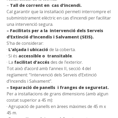
–
Tall de corrent en cas d’incendi.
Cal garantir que la instal·lació permeti interrompre el
subministrament elèctric en cas d’incendi per facilitar
una intervenció segura.
– Facilitats per a la intervenció dels Serveis
d’Extinció d’Incendis i Salvament (SEIS).
S’ha de considerar:
·
L’alçada i ubicació
de la coberta.
· Si és
accessible o transitable
.
· La
facilitat d’accés
des de l’exterior.
Tot això d’acord amb l’annex II, secció 4 del
reglament: “Intervenció dels Serveis d’Extinció
d’Incendis i Salvament”.
– Separació de panells i franges de seguretat.
Per a instal·lacions de grans dimensions (amb algun
costat superior a 45 m):
· Agrupació de panells en àrees màximes de 45 m x
45 m.