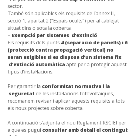
sector.
També són aplicables els requisits de l’annex II,
secció 1, apartat 2 (“Espais ocults”) per al cablejat
situat dins o sota la coberta.
–
Exempció per sistemes d’extinció
Els requisits dels punts
4 (separació de panells)
i 6
(protecció contra propagació vertical)
no
seran exigibles si es disposa d’un sistema fix
d’extinció automàtica
apte per a protegir aquest
tipus d’instal·lacions.
Per garantir la
conformitat normativa i la
seguretat
de les instal·lacions fotovoltaiques,
recomanem revisar i aplicar aquests requisits a tots
els nous projectes sobre coberta.
A continuació s’adjunta el nou Reglament RSCIEI per
a que es pugui
consultar amb detall el contingut