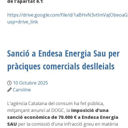
de l’apartat 6.1
:
https://drive.google.com/file/d/1aBHvN3vtImVaJObeoa
usp=drive_link
Sanció a Endesa Energia Sau per
pràciques comercials deslleials
10 Octubre 2025
Caroline
L’agència Catalana del consum ha fet pública,
mitjançant anunci al DOGC, la
imposició d’una
sanció econòmica de 70.000 € a Endesa Energia
SAU
per la comissió d’una infracció greu en matèria