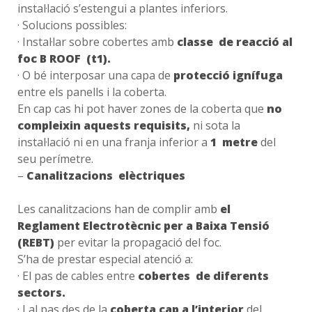
instal·lació s’estengui a plantes inferiors.
· Solucions possibles:
· Instal·lar sobre cobertes amb
classe de reacció al
foc B ROOF (t1).
· O bé interposar una capa de
protecció ignífuga
entre els panells i la coberta.
En cap cas hi pot haver zones de la coberta que
no
compleixin aquests requisits,
ni sota la
instal·lació ni en una franja inferior a
1 metre
del
seu perímetre.
–
Canalitzacions elèctriques
Les canalitzacions han de complir amb
el
Reglament Electrotècnic per a Baixa Tensió
(REBT)
per evitar la propagació del foc.
S’ha de prestar especial atenció a:
· El pas de cables entre
cobertes de diferents
sectors.
· I al pas des de la
coberta cap a l’interior
del