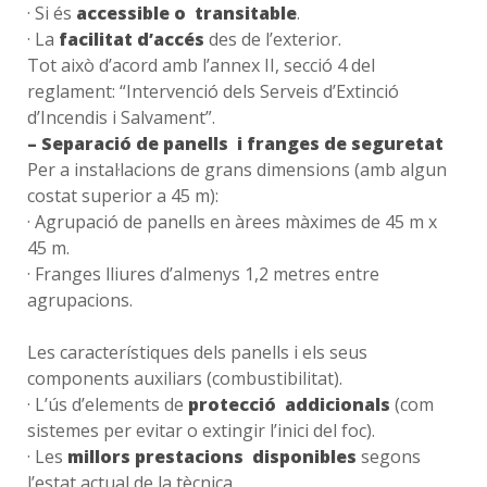
· Si és
accessible o transitable
.
· La
facilitat d’accés
des de l’exterior.
Tot això d’acord amb l’annex II, secció 4 del
reglament: “Intervenció dels Serveis d’Extinció
d’Incendis i Salvament”.
– Separació de panells i franges de seguretat
Per a instal·lacions de grans dimensions (amb algun
costat superior a 45 m):
· Agrupació de panells en àrees màximes de 45 m x
45 m.
· Franges lliures d’almenys 1,2 metres entre
agrupacions.
Les característiques dels panells i els seus
components auxiliars (combustibilitat).
· L’ús d’elements de
protecció addicionals
(com
sistemes per evitar o extingir l’inici del foc).
· Les
millors prestacions disponibles
segons
l’estat actual de la tècnica.