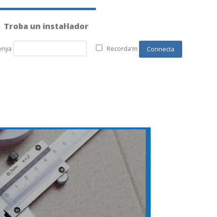
Troba un instal·lador
enya
Recorda'm