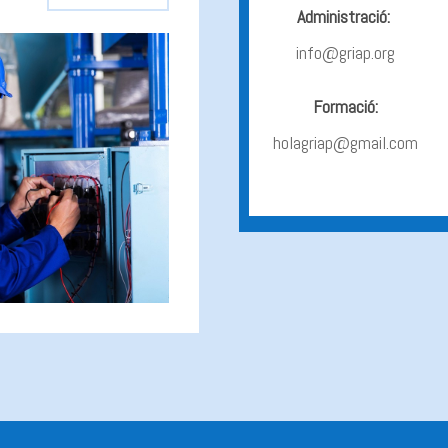
Administració:
info@griap.org
Formació:
holagriap@gmail.com