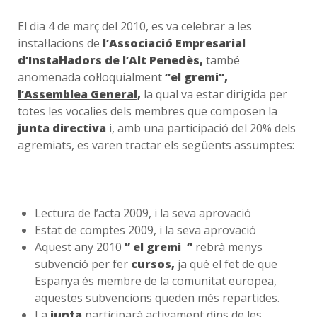
El dia 4 de març del 2010, es va celebrar a les
instal·lacions de
l’Associació Empresarial
d’Instal·ladors de l’Alt Penedès,
també
anomenada col·loquialment
“el gremi”,
l’Assemblea General,
la qual va estar dirigida per
totes les vocalies dels membres que composen la
junta directiva
i, amb una participació del 20% dels
agremiats, es varen tractar els següents assumptes:
Lectura de l’acta 2009, i la seva aprovació
Estat de comptes 2009, i la seva aprovació
Aquest any 2010
” el gremi ”
rebrà menys
subvenció per fer
cursos,
ja què el fet de que
Espanya és membre de la comunitat europea,
aquestes subvencions queden més repartides.
La
junta
participarà activament dins de les