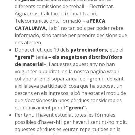
diferents comissions de treball – Electricitat,
Aigua, Gas, Calefacció i Climatització,
Telecomunicacions, Formació – a
FERCA
CATALUNYA,
i així, no tan sols per poder rebre
informació, sinó també per prendre decisions que
ens afecten.
Donat el fet, que 10 dels
patrocinadors,
que el
“gremi”
tenia
– els magatzem distribuïdors
de material
–
, i aquestes aquest any no han
volgut fer publicitat en la nostra pàgina web i
col·laborar en el sopar anual del “gremi”, deixant
així la seva participació, cosa que ha suposat un
descens en els ingresos, això ha estat el motiu de
que s’ocasionessin unes pèrdues considerables
econòmicament per el
“gremi”.
Per tant, i havent estudiat totes les fórmules
possibles d’haver-hi i per haver, i sentint-ho molt,
aquestes pèrdues es veuran repercutides en la