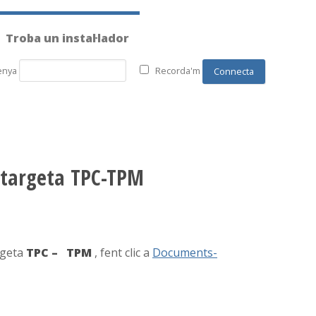
Troba un instal·lador
enya
Recorda'm
a targeta TPC-TPM
argeta
TPC – TPM
, fent clic a
Documents-