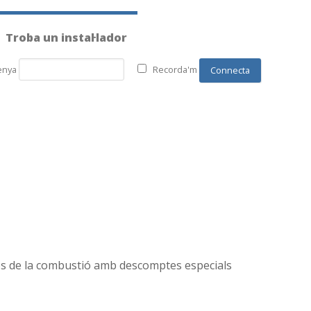
Troba un instal·lador
enya
Recorda'm
sos de la combustió amb descomptes especials