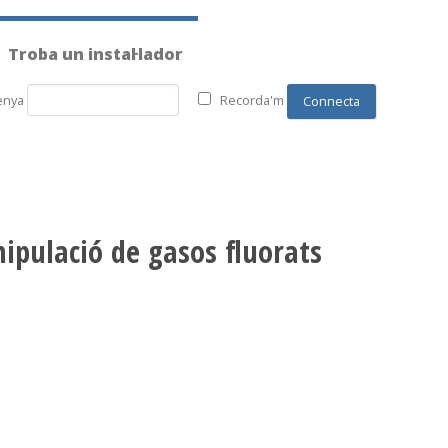
Troba un instal·lador
enya
Recorda'm
nipulació de gasos fluorats