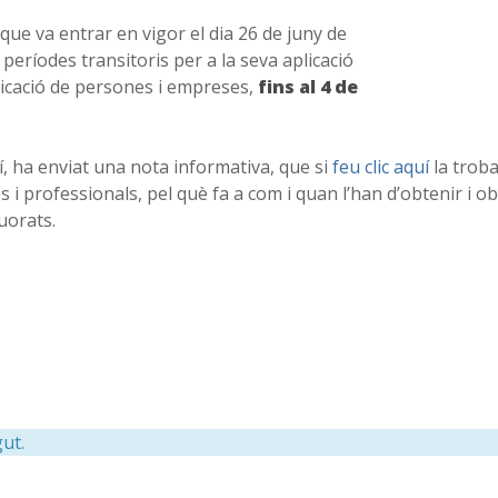
que va entrar en vigor el dia 26 de juny de
períodes transitoris per a la seva aplicació
ificació de persones i empreses,
fins
al 4 de
í, ha enviat una nota informativa, que si
feu clic aquí
la trob
 i professionals, pel què fa a com i quan l’han d’obtenir i ob
uorats.
ut.