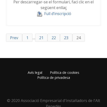
Per descarregar-se el formulari, faci clic en el
següent enllaç
Full d’inscripció
Prev
1
…
21
22
23
24
Avís legal
Política de cookies
Política de privadesa
© 2020 Associació Empresarial d'Instal·ladors de l'Alt
Penedès